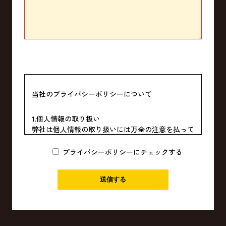
当社のプライバシーポリシーについて
1.個人情報の取り扱い
弊社は個人情報の取り扱いには万全の注意を払って
おり、個人情報を第三者に開示、もしくは提供する
ことは一切致しません。
プライバシーポリシーにチェックする
2.個人情報の利用目的
お客様から集めた個人情報は、次項記載の利用目的
の他、以下の目的で利用します。
【現場見学会・住宅展示場等契約前の営業段階で取
得した個人情報】
・お客様に対し、住宅プランを提供するため