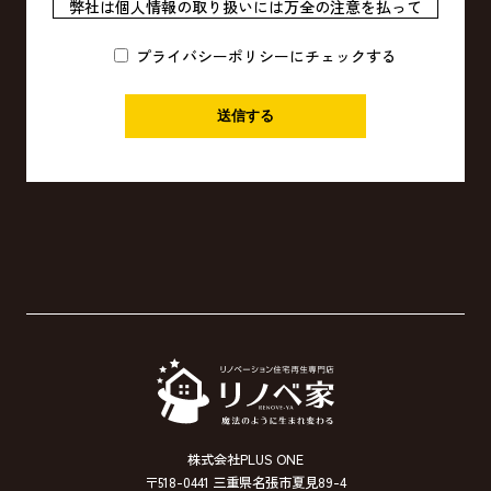
弊社は個人情報の取り扱いには万全の注意を払って
おり、個人情報を第三者に開示、もしくは提供する
ことは一切致しません。
プライバシーポリシーにチェックする
2.個人情報の利用目的
お客様から集めた個人情報は、次項記載の利用目的
の他、以下の目的で利用します。
【現場見学会・住宅展示場等契約前の営業段階で取
得した個人情報】
・お客様に対し、住宅プランを提供するため
【請負契約・売買契約締結時に取得した個人情報】
・請負契約または売買契約を締結したお客様の住宅
を建築するため
・委託された住宅ローンの申込みおよび登記等の手
配のため
3.保有個人データの利用目的
・当社が建築したお客様宅のアフターメンテナンス
を行うため
・当社がお客様に提供するサービスにおいて利用す
株式会社PLUS ONE
るため
〒518-0441 三重県名張市夏見89-4
・お客様に特別なサービスや新しい商品などの情報