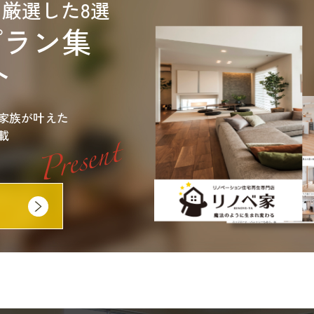
ら厳選した8選
プラン集
ト
家族が叶えた
載